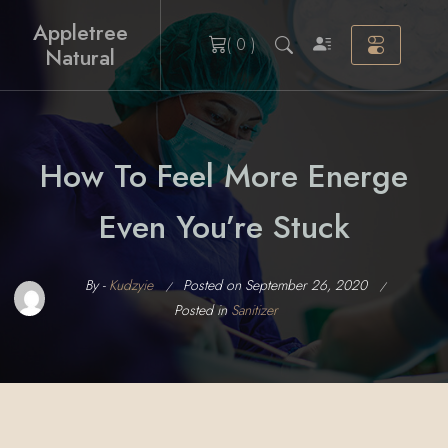
Skip
Appletree
to
( 0 )
Natural
content
How To Feel More Energe
Even You’re Stuck
By -
Kudzyie
Posted on
September 26, 2020
Posted in
Sanitizer