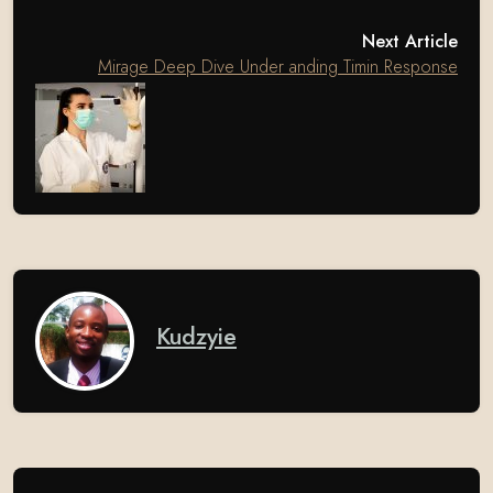
Next Article
Mirage Deep Dive Under anding Timin Response
Kudzyie